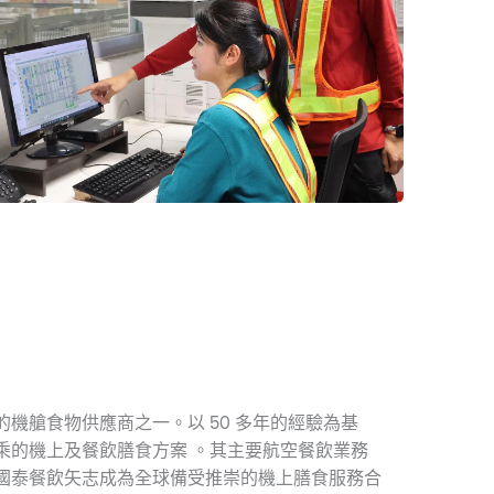
機艙食物供應商之一。以 50 多年的經驗為基
乘的機上及餐飲膳食方案 。其主要航空餐飲業務
。 ​ 國泰餐飲矢志成為全球備受推崇的機上膳食服務合